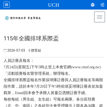
UCH
Togg
navi
:::
115年全國排球系際盃
2026-07-03
體育組
人員註冊及報名：
7月24日(星期五)下午5時止登上本會官網(www.ctusf.org.tw)
「活動競賽報名暨管理系統」辦理報名。
全國排球系際盃報名作業採球隊註冊與人員註冊報名等兩階
段作業，請於本年7月20日下午5時前填妥球隊註冊表並加蓋
戳章，Email回本會予承辦人黃蔓亞憑辦註冊手續。
每校每組（男生組、女生組）可報名兩隊。各分區預賽
（北、中、南區）之各組別大會受理隊伍上限各為36隊。超