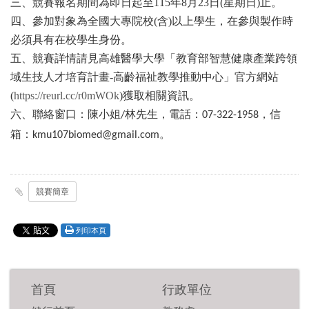
三、競賽報名期間為即日起至
115
年
8
月
23
日
(
星期日
)
止。
四、參加對象為全國大專院校
(
含
)
以上學生，在參與製作時
必須具有在校學生身份。
五、競賽詳情請見高雄醫學大學「教育部智慧健康產業跨領
域生技人才培育計畫
-
高齡福祉教學推動中心」官方網站
(
https://reurl.cc/r0mWOk
)
獲取相關資訊。
六、聯絡窗口：陳小姐
林先生，電話：
，信
/
07-322-1958
箱：
。
kmu107biomed@gmail.com
競賽簡章
列印本頁
首頁
行政單位