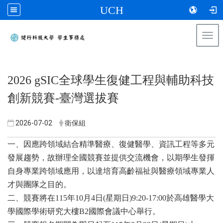
UCH
Togg
navi
:::
2026 gSIC全球學生復健工程與輔助科技
創新競賽-臺灣選拔賽
2026-07-02
衛保組
一、因應跨領域結合精準醫療、復健醫學、資訊工程等多元
發展趨勢，故辦理全國競賽並提供交流機會，以期學生發揮
自身專業跨領域應用，以達培育高齡福祉與醫療領域專業人
才與團隊之目的。
二、競賽將在
115
年
10
月
4
日
(
星期日
)9:20-17:00
於高雄醫學大
學國際學術研究大樓
B2
國際會議中心舉行。