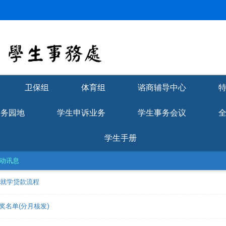
卫保组
体育组
谘商辅导中心
学务园地
学生申诉业务
学生事务会议
学生手册
动讯息
理就学贷款流程
获奖名单(分月核发)