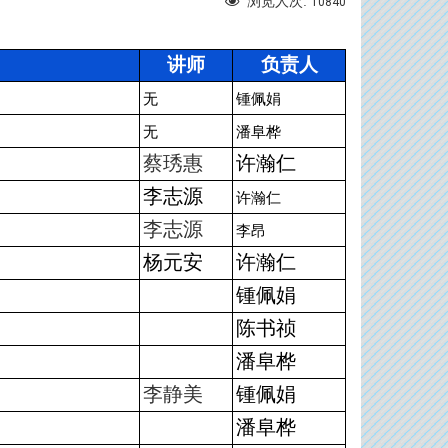
浏览人次:
10840
讲师
负责人
无
锺佩娟
无
潘阜桦
蔡琇惠
许瀚仁
李志源
许瀚仁
李志源
李昂
杨元安
许瀚仁
锺佩娟
陈书祯
潘阜桦
李静美
锺佩娟
潘阜桦