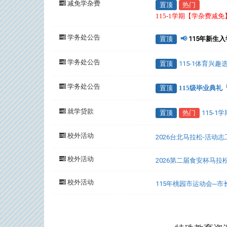
减免学杂费
置顶
热门
115-1学期【学杂费减
学务处公告
置顶
📢
115年新生
学务处公告
置顶
115-1体育兴
学务处公告
置顶
115级毕业典
就学贷款
置顶
热门
115-
校外活动
2026台北马拉松-活动
校外活动
2026第二届食安杯马拉
校外活动
115年桃园市运动会─
:::