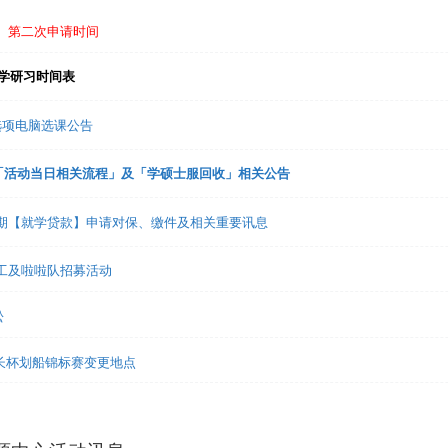
免】第二次申请时间
入学研习时间表
趣选项电脑选课公告
礼「活动当日相关流程」及「学硕士服回收」相关公告
1学期【就学贷款】申请对保、缴件及相关重要讯息
志工及啦啦队招募活动
松
市长杯划船锦标赛变更地点