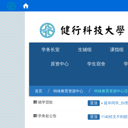
:::
学务长室
生辅组
课指组
原资中心
学生宿舍
首页
特殊教育资源中心
特殊教育资源中心活
就学贷款
置顶
※ 延毕同学_办
学务处公告
置顶
1142经文不利