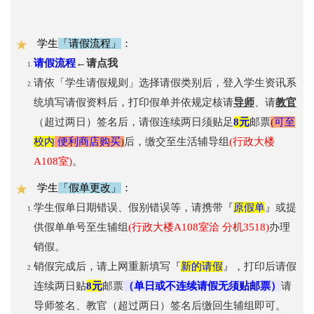
学生
「请假流程」
：
请假流程
←请点我
请依「学生请假规则」选择请假类别后，登入学生资讯系
统填写请假资料后，打印假单并依规定核请
导师
、请
教官
（超过两日）
签名后，请假连续两日须贴足
8元
邮票
(
可至
校内
便利商店购买
)
后，缴交至生活辅导组
(行政大楼
A108室)
。
学生
「假单更改」
：
学生假单日期错误、假别错误等，请携带『
原假单
』或提
供假单单号至生辅组
(行政大楼A108室洽 分机3518)
办理
销假。
销假完成后，请上网重新填写『
新的请假
』，打印后
请假
8元
（单日或不连续请假无须贴邮票）
连续两日
贴
邮票
请
导师签名、教官
（超过两日）
签名后
缴回生辅组即可。