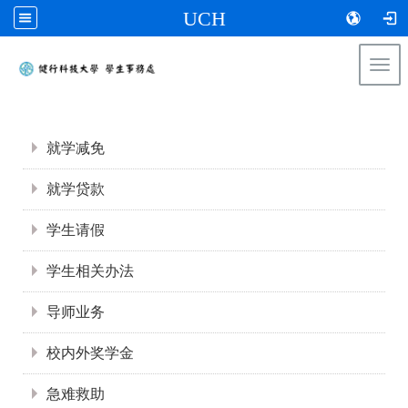
UCH
Togg
navi
:::
:::
就学减免
就学贷款
学生请假
学生相关办法
导师业务
校内外奖学金
急难救助