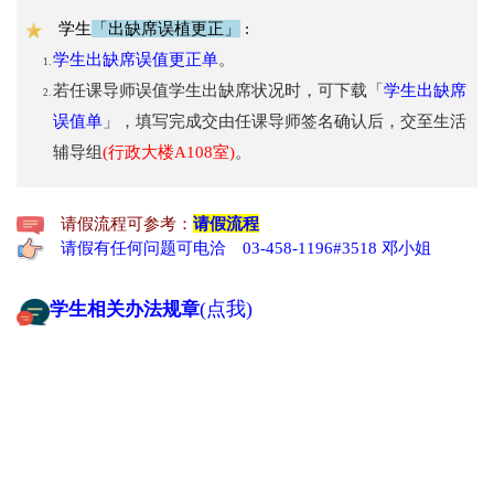
学生
「出缺席误植更正」
:
学生出缺席误值更正单
。
若任课导师误值学生出缺席状况时，可下载「
学生出缺席
误值单
」，填写完成交由任课导师签名确认后，交至生活
辅导组
(行政大楼A108室)
。
请假流程
​ 请假流程可参考：
请假有任何问题可电洽 03-458-1196#3518 邓小姐
(点我)
学生相关办法规章