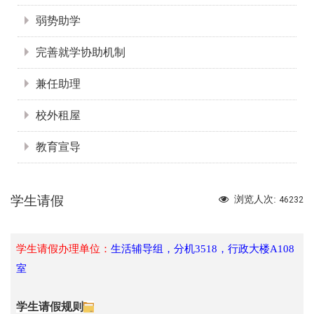
弱势助学
完善就学协助机制
兼任助理
校外租屋
教育宣导
学生请假
浏览人次:
46232
学生请假办理单位：
生活辅导组，分机3518，行政大楼A108
室
学生请假规则