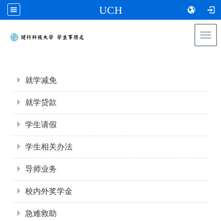
UCH
Togg
navi
:::
:::
就学减免
就学贷款
学生请假
学生相关办法
导师业务
校内外奖学金
急难救助