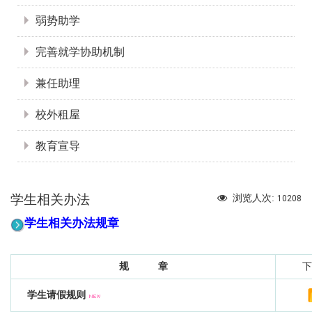
弱势助学
完善就学协助机制
兼任助理
校外租屋
教育宣导
学生相关办法
浏览人次:
10208
学生相关办法规章
规 章
下
学生请假规则