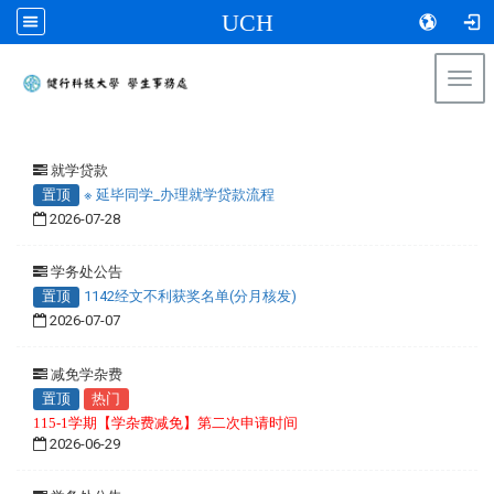
UCH
Togg
navi
:::
就学贷款
置顶
※ 延毕同学_办理就学贷款流程
2026-07-28
学务处公告
置顶
1142经文不利获奖名单(分月核发)
2026-07-07
减免学杂费
置顶
热门
115-1学期【学杂费减免】第二次申请时间
2026-06-29