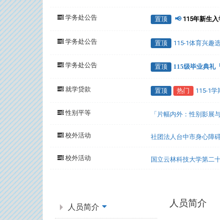
学务处公告
置顶
📢
115年新生
学务处公告
置顶
115-1体育兴
学务处公告
置顶
115级毕业典
就学贷款
置顶
热门
115-
性别平等
「片幅内外：性别影展
校外活动
社团法人台中市身心障碍
校外活动
国立云林科技大学第二
:::
人员简介
人员简介