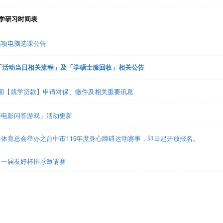
入学研习时间表
趣选项电脑选课公告
礼「活动当日相关流程」及「学硕士服回收」相关公告
1学期【就学贷款】申请对保、缴件及相关重要讯息
与电影问答游戏」活动更新
体育总会举办之台中市115年度身心障碍运动赛事，即日起开放报名。
十一届友好杯排球邀请赛