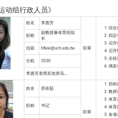
运动组行政人员》
姓名
李惠芳
综合
副教授兼体育组组
职称
拟定
长
召开
信箱
hflee@uch.edu.tw
职掌
召开
全校
分机
3530
偶发
李惠芳老师其他资讯...
协助
姓名
郑依茹
教师
体育
职称
书记
体育
职掌
各项