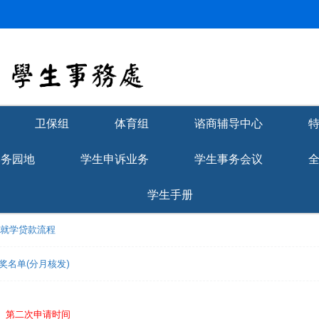
卫保组
体育组
谘商辅导中心
学务园地
学生申诉业务
学生事务会议
学生手册
理就学贷款流程
获奖名单(分月核发)
免】第二次申请时间