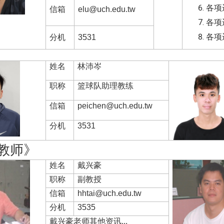
各项
信箱
elu@uch.edu.tw
各项
各项
分机
3531
姓名
林沛岑
职称
篮球队助理教练
信箱
peichen@uch.edu.tw
分机
3531
教师》
姓名
戴兴豪
职称
副教授
信箱
hhtai@uch.edu.tw
分机
3535
戴兴豪老师其他资讯...