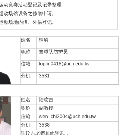
运动竞赛活动登记及记录整理。
运动场馆设备之修缮申请。
运动场地内借、外借登记。
姓名
锺嶙
职称
篮球队防护员
信箱
toplin0418@uch.edu.tw
分机
3531
姓名
陆玟吉
职称
副教授
信箱
wen_chi2004@uch.edu.tw
分机
3538
陆玟吉老师其他资讯...