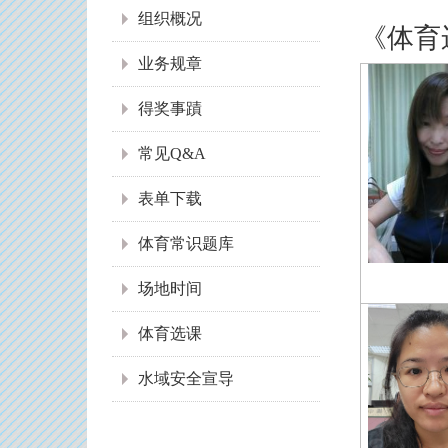
组织概况
《体育
业务规章
得奖事蹟
常见Q&A
表单下载
体育常识题库
场地时间
体育选课
水域安全宣导