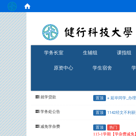
:::
学务长室
生辅组
课指组
原资中心
学生宿舍
就学贷款
置顶
※ 延毕同学_办
学务处公告
置顶
1142经文不利
减免学杂费
置顶
热门
115-1学期【学杂费减