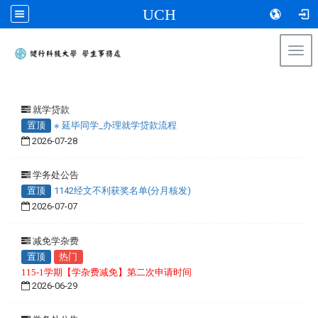
UCH
Togg
navi
:::
就学贷款
置顶
※ 延毕同学_办理就学贷款流程
2026-07-28
学务处公告
置顶
1142经文不利获奖名单(分月核发)
2026-07-07
减免学杂费
置顶
热门
115-1学期【学杂费减免】第二次申请时间
2026-06-29