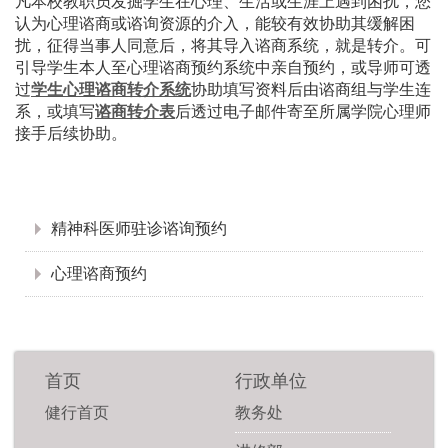
凡本校教职员发掘学生在心理、生活或生涯上遇到困扰，您
认为心理谘商或谘询资源的介入，能较有效协助其缓解困
扰，征得当事人同意后，将其导入谘商系统，就是转介。可
引导学生本人至心理谘商预约系统中亲自预约，或导师可透
过
协助填写资料后由谘商组与学生连
学生心理谘商转介系统
系，或填写
后透过电子邮件寄至所属学院心理师
谘商转介表
接手后续协助。
:::
精神科医师驻诊谘询预约
心理谘商预约
首页
行政单位
健行首页
教务处