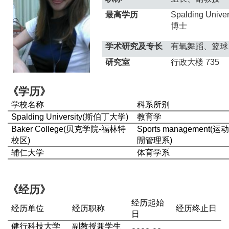
最高学历
Spalding Univer
博士
学术研究及专长
有氧舞蹈、篮球
研究室
行政大楼 735
《学历》
学校名称
科系所别
Spalding University(
斯伯丁大学)
教育学
Baker College(
贝克学院-
福林特
Sports management(
运
校区)
閒管理系)
辅仁大学
体育学系
《经历》
经历起始
经历单位
经历职称
经历终止日
日
健行科技大学
副教授兼学生