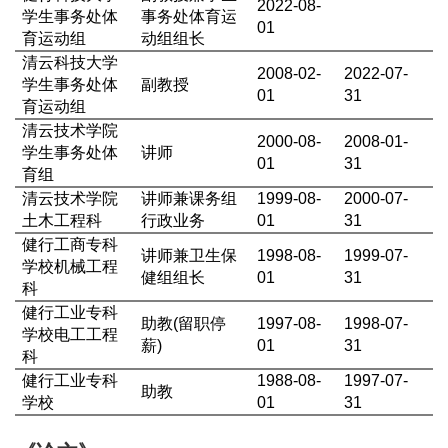
2022-08-
学生事务处体
事务处体育运
01
育运动组
动组组长
清云科技大学
2008-02-
2022-07-
学生事务处体
副教授
01
31
育运动组
清云技术学院
2000-08-
2008-01-
学生事务处体
讲师
01
31
育组
清云技术学院
讲师兼课务组
1999-08-
2000-07-
土木工程科
行政业务
01
31
健行工商专科
讲师兼卫生保
1998-08-
1999-07-
学校机械工程
健组组长
01
31
科
健行工业专科
助教(
留职停
1997-08-
1998-07-
学校电工工程
薪)
01
31
科
健行工业专科
1988-08-
1997-07-
助教
学校
01
31