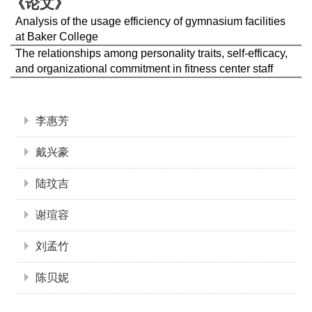
《论文》
Analysis of the usage efficiency of gymnasium facilities
at Baker College
The relationships among personality traits, self-efficacy,
and organizational commitment in fitness center staff
:::
李惠芳
戴兴豪
陆玟吉
谢瑄容
刘孟竹
陈贝妮