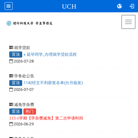
UCH
Togg
navi
:::
就学贷款
置顶
※ 延毕同学_办理就学贷款流程
2026-07-28
学务处公告
置顶
1142经文不利获奖名单(分月核发)
2026-07-07
减免学杂费
置顶
热门
115-1学期【学杂费减免】第二次申请时间
2026-06-29