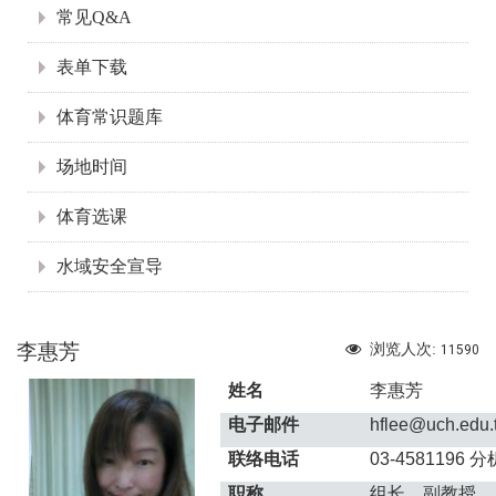
常见Q&A
表单下载
体育常识题库
场地时间
体育选课
水域安全宣导
李惠芳
浏览人次:
11590
姓名
李惠芳
电子邮件
hflee@uch.edu.
联络电话
03-4581196
分机
职称
组长、副教授