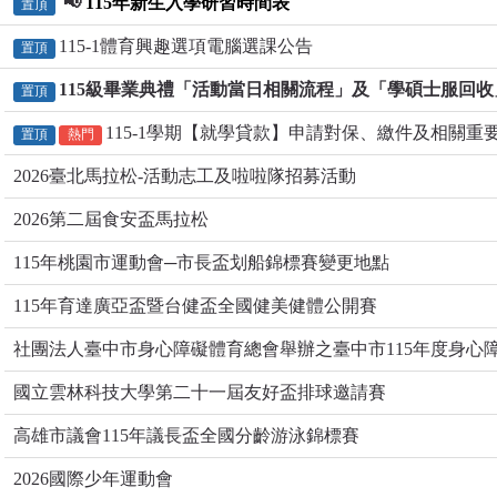
📢
115年新生入學研習時間表
置頂
115-1體育興趣選項電腦選課公告
置頂
115級畢業典禮「活動當日相關流程」及「學碩士服回
置頂
115-1學期【就學貸款】申請對保、繳件及相關重
置頂
熱門
2026臺北馬拉松-活動志工及啦啦隊招募活動
2026第二屆食安盃馬拉松
115年桃園市運動會─市長盃划船錦標賽變更地點
115年育達廣亞盃暨台健盃全國健美健體公開賽
社團法人臺中市身心障礙體育總會舉辦之臺中市115年度身心
國立雲林科技大學第二十一屆友好盃排球邀請賽
高雄市議會115年議長盃全國分齡游泳錦標賽
2026國際少年運動會