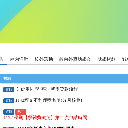
告
校內活動
校外活動
校內外獎助學金
就學貸款
減
標題
※ 延畢同學_辦理就學貸款流程
置頂
1142經文不利獲獎名單(分月核發)
置頂
置頂
熱門
115-1學期【學雜費減免】第二次申請時間