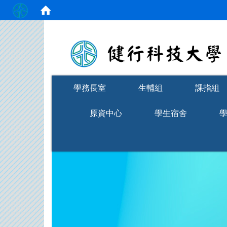
:::
學務長室
生輔組
課指組
原資中心
學生宿舍