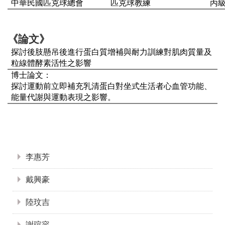
中華民國匹克球總會
匹克球教練
丙
《論文》
探討後肢懸吊後進行蛋白質增補與耐力訓練對肌肉質量及
粒線體酵素活性之影響
博士論文：
探討運動前立即補充乳清蛋白對坐式生活者心血管功能、
能量代謝與運動表現之影響。
:::
李惠芳
戴興豪
陸玟吉
謝瑄容