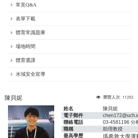
常見Q&A
表單下載
體育常識題庫
場地時間
體育選課
水域安全宣導
陳貝妮
瀏覽人次:
11202
姓名
陳貝妮
電子郵件
chen172@uch.e
聯絡電話
03-4581196
分機
職稱
助理教授
最高學歷
瑪希敦大學運