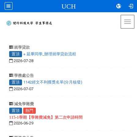
UCH
Togg
navi
:::
就學貸款
置頂
※ 延畢同學_辦理就學貸款流程
2026-07-28
學務處公告
置頂
1142經文不利獲獎名單(分月核發)
2026-07-07
減免學雜費
置頂
熱門
115-1學期【學雜費減免】第二次申請時間
2026-06-29