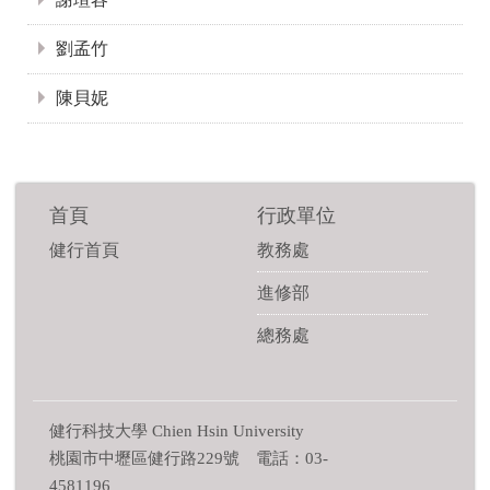
劉孟竹
陳貝妮
首頁
行政單位
健行首頁
教務處
進修部
總務處
健行科技大學 Chien Hsin University
桃園市中壢區健行路229號 電話：03-
4581196