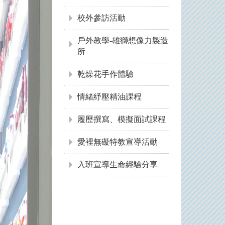
校外參訪活動
戶外教學-雄獅想像力製造
所
乾燥花手作體驗
情緒紓壓精油課程
履歷撰寫、模擬面試課程
愛裡無礙特教宣導活動
入班宣導生命經驗分享
:::