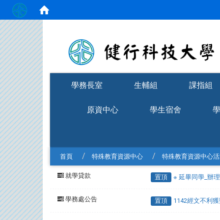
:::
學務長室
生輔組
課指組
原資中心
學生宿舍
首頁
特殊教育資源中心
特殊教育資源中心活
就學貸款
置頂
※ 延畢同學_辦
學務處公告
置頂
1142經文不利