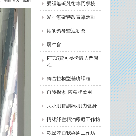
瀏覽人次:
6864
愛裡無礙咒術專門學校
愛裡無礙特教宣導活動
期初聚餐暨迎新會
慶生會
PTCG寶可夢卡牌入門課
程
鋼普拉模型基礎課程
自我探索-塔羅牌應用
大小肌群訓練-肌力健身
情緒紓壓精油療癒工作坊
乾燥花自我療癒工作坊