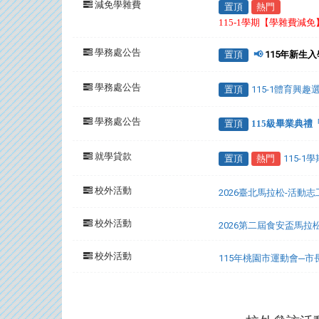
減免學雜費
置頂
熱門
115-1學期【學雜費減
學務處公告
置頂
📢
115年新生
學務處公告
置頂
115-1體育興
學務處公告
置頂
115級畢業典
就學貸款
置頂
熱門
115-
校外活動
2026臺北馬拉松-活動
校外活動
2026第二屆食安盃馬拉
校外活動
115年桃園市運動會─
:::