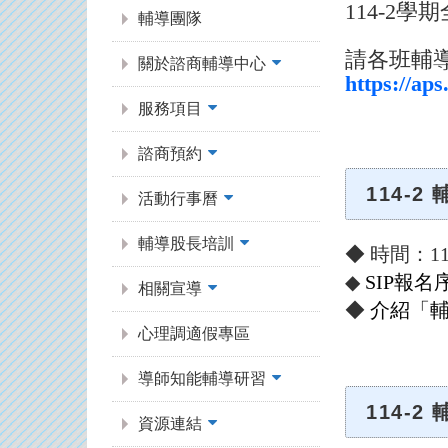
114-2學
輔導團隊
請各班輔
關於諮商輔導中心
https://ap
服務項目
諮商預約
114-2
活動行事曆
輔導股長培訓
◆ 時間：115
◆
SIP報名
相關宣導
◆
 介紹「
心理調適假專區
導師知能輔導研習
114-2
資源連結