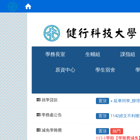
:::
學務長室
生輔組
課指組
原資中心
學生宿舍
就學貸款
置頂
※ 延畢同學_辦
學務處公告
置頂
1142經文不利
減免學雜費
置頂
熱門
115-1學期【學雜費減