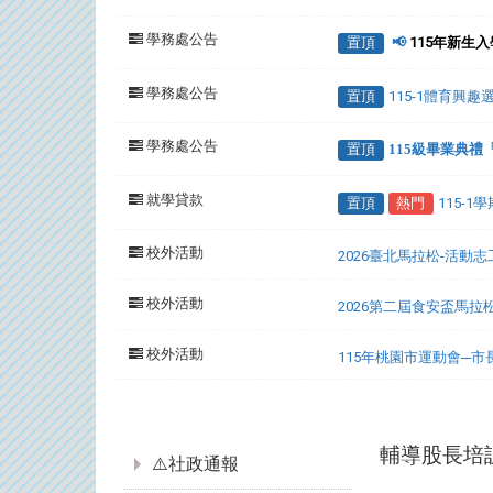
學務處公告
置頂
📢
115年新生
學務處公告
置頂
115-1體育興
學務處公告
置頂
115級畢業典
就學貸款
置頂
熱門
115-
校外活動
2026臺北馬拉松-活動
校外活動
2026第二屆食安盃馬拉
校外活動
115年桃園市運動會─
:::
輔導股長培
⚠️社政通報