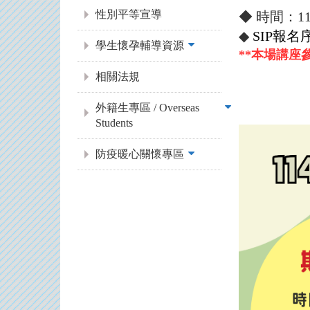
性別平等宣導
◆ 時間：115
◆
 SIP報
學生懷孕輔導資源
**
本場講座參
相關法規
外籍生專區 / Overseas
Students
防疫暖心關懷專區