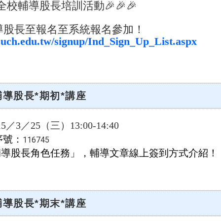
期全校輔導股長培訓活動🎉🎉🎉
導股長至報名至系統報名參加！
s.uch.edu.tw/signup/Ind_Sign_Up_List.aspx
 輔導股長*期初*講座
／3／25（三）13:00-14:40
序號：
116745
輔導股長角色任務」，輔導文章線上簽到方式介紹！
 輔導股長*期末*講座