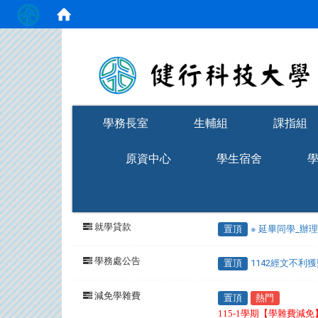
:::
學務長室
生輔組
課指組
原資中心
學生宿舍
就學貸款
置頂
※ 延畢同學_辦
學務處公告
置頂
1142經文不利
減免學雜費
置頂
熱門
115-1學期【學雜費減