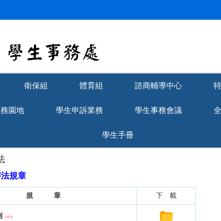
衛保組
體育組
諮商輔導中心
學務園地
學生申訴業務
學生事務會議
學生手冊
法
辦法規章
規 章
下 載
則