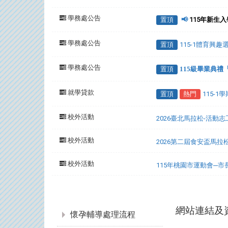
學務處公告
置頂
📢
115年新生
學務處公告
置頂
115-1體育興
學務處公告
置頂
115級畢業典
就學貸款
置頂
熱門
115-
校外活動
2026臺北馬拉松-活動
校外活動
2026第二屆食安盃馬拉
校外活動
115年桃園市運動會─
:::
網站連結及
懷孕輔導處理流程