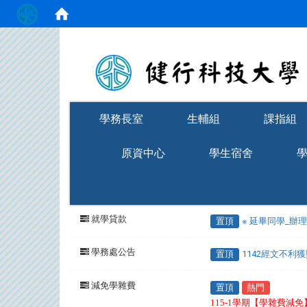
:::
學務長室
生輔組
課指組
原資中心
學生宿舍
就學貸款
置頂
※ 延畢同學_辦
學務處公告
置頂
1142經文不利
減免學雜費
置頂
熱門
115-1學期【學雜費減