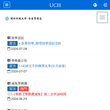
UCH
Togg
navi
:::
就學貸款
置頂
※ 延畢同學_辦理就學貸款流程
2026-07-28
學務處公告
置頂
1142經文不利獲獎名單(分月核發)
2026-07-07
減免學雜費
置頂
熱門
115-1學期【學雜費減免】第二次申請時間
2026-06-29