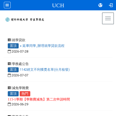
UCH
Togg
navi
:::
就學貸款
置頂
※ 延畢同學_辦理就學貸款流程
2026-07-28
學務處公告
置頂
1142經文不利獲獎名單(分月核發)
2026-07-07
減免學雜費
置頂
熱門
115-1學期【學雜費減免】第二次申請時間
2026-06-29