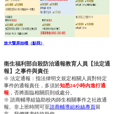
放大暨原始檔（點我）
衛生福利部自殺防治通報教育人員【法定通
報】之事件與責任
※ 法定通報：指法律明文規定相關人員對特定
事件的通報責任，多須於
知悉24小時內進行通
報
，否將面臨相關罰則或處分。
※ 諮商輔導組協助校內師生相關事件之社政通
報。非上班時間可至
諮商輔導組粉絲專頁
留
言，我們將盡快協助您。