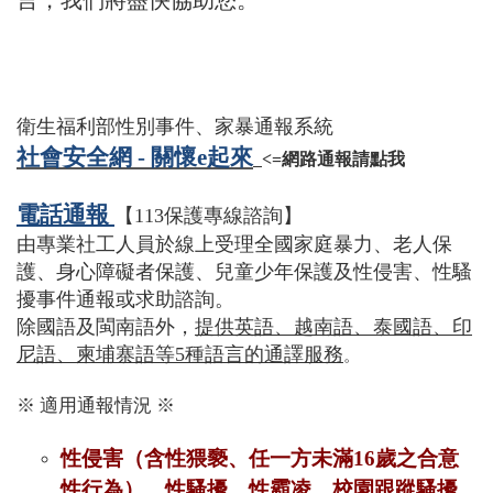
衛生福利部性別事件、家暴通報系統
社會安全網 - 關懷e起來
<=網路通報請點我
電話通報
【113保護專線諮詢】
由專業社工人員於線上受理全國家庭暴力、老人保
護、身心障礙者保護、兒童少年保護及性侵害、性騷
擾事件通報或求助諮詢。
除國語及閩南語外，
提供英語、越南語、泰國語、印
尼語、柬埔寨語等5種語言的通譯服務
。
※ 適用通報情況 ※
性侵害（含性猥褻、任一方未滿16歲之合意
性行為）、性騷擾、性霸凌、校園跟蹤騷擾