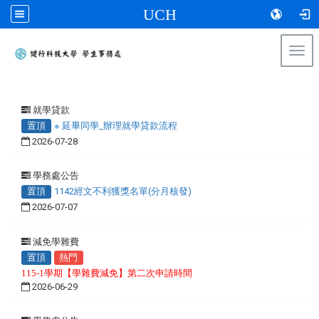
UCH
Togg
navi
:::
就學貸款
置頂
※ 延畢同學_辦理就學貸款流程
2026-07-28
學務處公告
置頂
1142經文不利獲獎名單(分月核發)
2026-07-07
減免學雜費
置頂
熱門
115-1學期【學雜費減免】第二次申請時間
2026-06-29