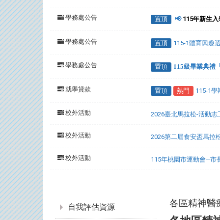
學務處公告
置頂
📢
115年新生
學務處公告
置頂
115-1體育興
學務處公告
置頂
115級畢業典
就學貸款
置頂
熱門
115-
校外活動
2026臺北馬拉松-活動
校外活動
2026第二屆食安盃馬拉
校外活動
115年桃園市運動會─
:::
各區精神醫
自我評估資源