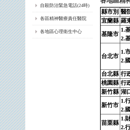
各地區精
自殺防治緊急電話(24時)
縣市別
醫
各區精神醫療責任醫院
宜蘭縣
羅
1.
各地區心理衛生中心
基隆市
2
1
台北市
2
台北縣
行
桃園縣
行
新竹縣
湖
1
新竹市
2
1
苗栗縣
2