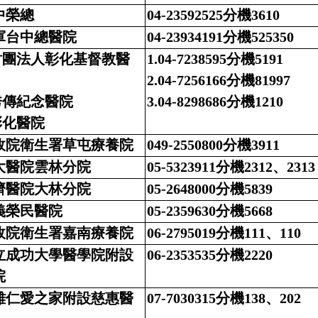
中榮總
04-23592525分機3610
軍台中總醫院
04-23934191分機525350
.財團法人彰化基督教醫
1.04-7238595分機5191
2.04-7256166分機81997
.秀傳紀念醫院
3.04-8298686分機1210
彰化醫院
政院衛生署草屯療養院
049-2550800分機3911
大醫院雲林分院
05-5323911分機2312、2313
濟醫院大林分院
05-2648000分機5839
義榮民醫院
05-2359630分機5668
政院衛生署嘉南療養院
06-2795019分機111、110
立成功大學醫學院附設
06-2353535分機2220
院
雄仁愛之家附設慈惠醫
07-7030315分機138、202