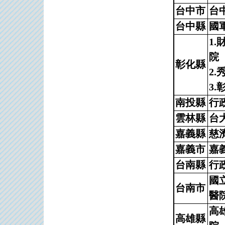
台中市
台
台中縣
國
1
院
彰化縣
2
3.
南投縣
行
雲林縣
台
嘉義縣
慈
嘉義市
嘉
台南縣
行
國
台南市
醫
高
高雄縣