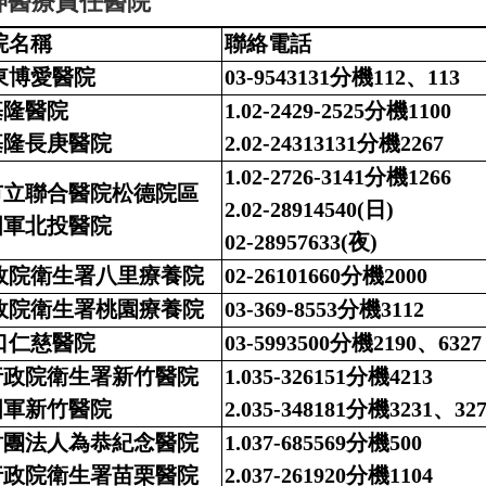
神醫療責任醫院
院名稱
聯絡電話
東博愛醫院
03-9543131分機112、113
基隆醫院
1.02-2429-2525分機1100
.基隆長庚醫院
2.02-24313131分機2267
1.02-2726-3141分機1266
.市立聯合醫院松德院區
2.02-28914540(日)
.國軍北投醫院
02-28957633(夜)
政院衛生署八里療養院
02-26101660分機2000
政院衛生署桃園療養院
03-369-8553分機3112
口仁慈醫院
03-5993500分機2190、6327
.行政院衛生署新竹醫院
1.035-326151分機4213
.國軍新竹醫院
2.035-348181分機3231、327
.財團法人為恭紀念醫院
1.037-685569分機500
.行政院衛生署苗栗醫院
2.037-261920分機1104