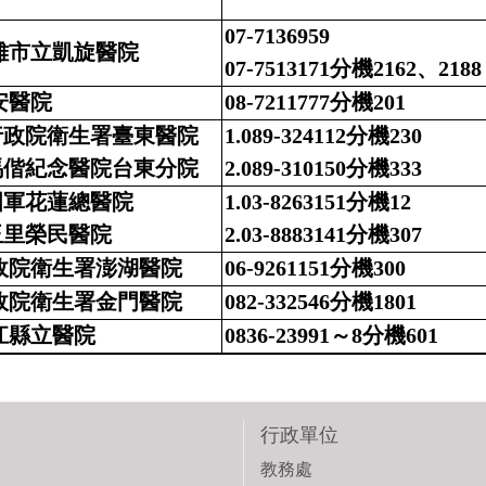
07-7136959
雄市立凱旋醫院
07-7513171分機2162、2188
安醫院
08-7211777分機201
.行政院衛生署臺東醫院
1.089-324112分機230
.馬偕紀念醫院台東分院
2.089-310150分機333
.國軍花蓮總醫院
1.03-8263151分機12
.玉里榮民醫院
2.03-8883141分機307
政院衛生署澎湖醫院
06-9261151分機300
政院衛生署金門醫院
082-332546分機1801
江縣立醫院
0836-23991～8分機601
行政單位
教務處