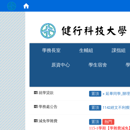
:::
學務長室
生輔組
課指組
原資中心
學生宿舍
就學貸款
置頂
※ 延畢同學_辦
學務處公告
置頂
1142經文不利
減免學雜費
置頂
熱門
115-1學期【學雜費減