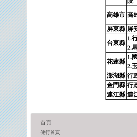
院
高雄市
高
屏東縣
屏
1
台東縣
2
1
花蓮縣
2
澎湖縣
行
金門縣
行
連江縣
連
首頁
健行首頁