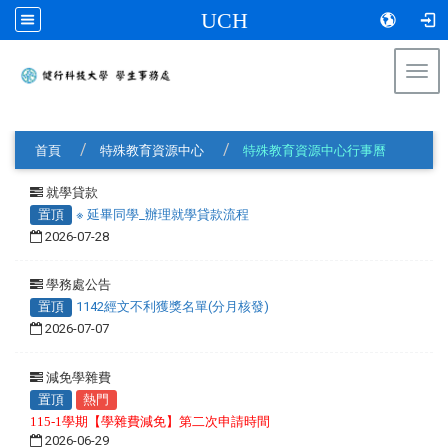
UCH
Togg
navi
:::
首頁
特殊教育資源中心
特殊教育資源中心行事曆
就學貸款
置頂
※ 延畢同學_辦理就學貸款流程
2026-07-28
學務處公告
置頂
1142經文不利獲獎名單(分月核發)
2026-07-07
減免學雜費
置頂
熱門
115-1學期【學雜費減免】第二次申請時間
2026-06-29