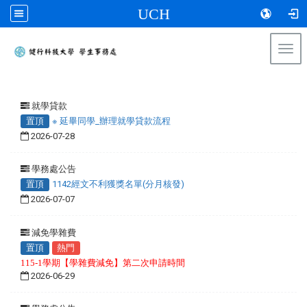
UCH
Togg
navi
:::
就學貸款
置頂
※ 延畢同學_辦理就學貸款流程
2026-07-28
學務處公告
置頂
1142經文不利獲獎名單(分月核發)
2026-07-07
減免學雜費
置頂
熱門
115-1學期【學雜費減免】第二次申請時間
2026-06-29