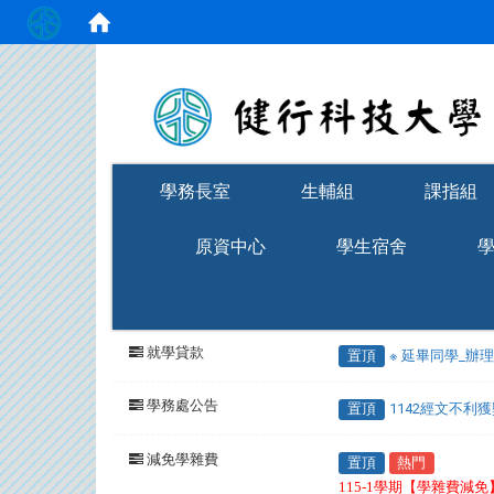
:::
學務長室
生輔組
課指組
原資中心
學生宿舍
就學貸款
置頂
※ 延畢同學_辦
學務處公告
置頂
1142經文不利
減免學雜費
置頂
熱門
115-1學期【學雜費減