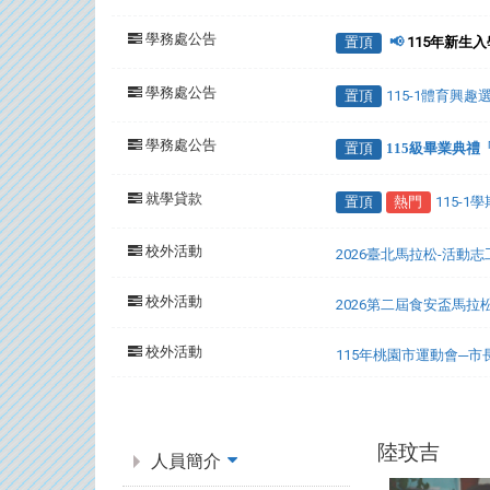
學務處公告
置頂
📢
115年新生
學務處公告
置頂
115-1體育興
學務處公告
置頂
115級畢業典
就學貸款
置頂
熱門
115-
校外活動
2026臺北馬拉松-活動
校外活動
2026第二屆食安盃馬拉
校外活動
115年桃園市運動會─
:::
陸玟吉
人員簡介