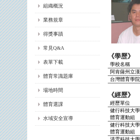
組織概況
業務規章
得獎事蹟
常見Q&A
《學歷》
表單下載
學校名稱
阿肯薩州立
體育常識題庫
台灣體育學
場地時間
《經歷》
經歷單位
體育選課
健行科技大
體育運動組
水域安全宣導
健行科技大
體育運動組
清雲科技大