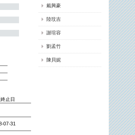
戴興豪
陸玟吉
謝瑄容
劉孟竹
陳貝妮
歷終止日
8-07-31