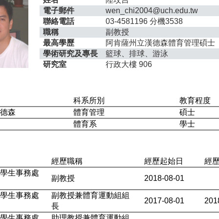
電子郵件
wen_chi2004@uch.edu.tw
聯絡電話
03-4581196
分機3538
職稱
副教授
最高學歷
阿肯薩州立漢德森體育管理碩士
學術研究及專長
籃球、排球、游泳
研究室
行政大樓 906
科系所別
教育程度
漢德森
體育管理
碩士
院
體育系
學士
經歷職稱
經歷起始日
經
學學生事務處
副教授
2018-08-01
學學生事務處
副教授兼體育運動組組
2017-08-01
201
長
學學生事務處
助理教授兼體育運動組