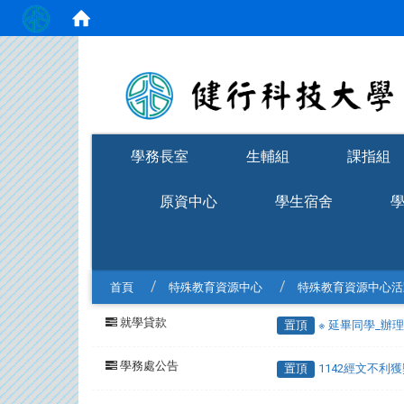
:::
學務長室
生輔組
課指組
原資中心
學生宿舍
首頁
特殊教育資源中心
特殊教育資源中心活
就學貸款
置頂
※ 延畢同學_辦
學務處公告
置頂
1142經文不利