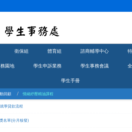
衛保組
體育組
諮商輔導中心
學務園地
學生申訴業務
學生事務會議
學生手冊
動回顧
情緒紓壓精油課程
理就學貸款流程
獲獎名單(分月核發)