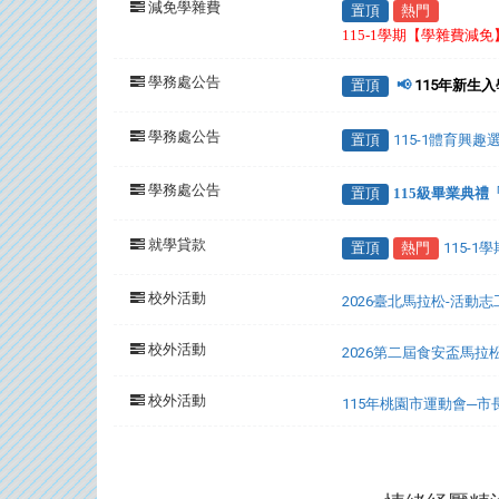
減免學雜費
置頂
熱門
115-1學期【學雜費減
學務處公告
置頂
📢
115年新生
學務處公告
置頂
115-1體育興
學務處公告
置頂
115級畢業典
就學貸款
置頂
熱門
115-
校外活動
2026臺北馬拉松-活動
校外活動
2026第二屆食安盃馬拉
校外活動
115年桃園市運動會─
:::