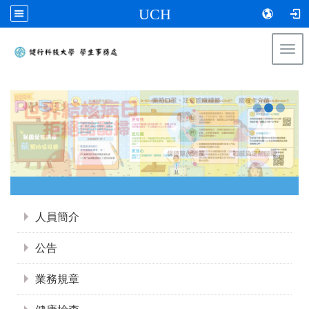
UCH
Togg
navi
:::
:::
人員簡介
公告
業務規章