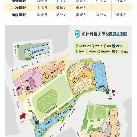
商管學院
財金系
工管系
資管系
企管系
行銷系
工程學院
土木系
機械系
車輛系
民設學院
國企系
應外系
數媒系
室設系
餐旅系