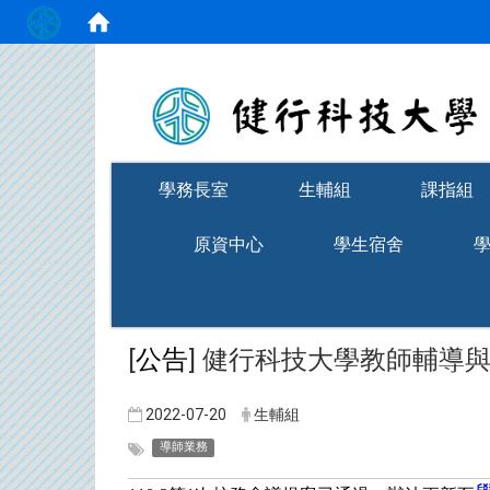
:::
學務長室
生輔組
課指組
原資中心
學生宿舍
[
] 健行科技大學教師輔導
公告
2022-07-20
生輔組
導師業務