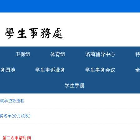
卫保组
体育组
谘商辅导中心
学务园地
学生申诉业务
学生事务会议
学生手册
理就学贷款流程
获奖名单(分月核发)
免】第二次申请时间