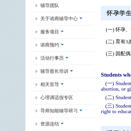
辅导团队
怀孕学
关于谘商辅导中心
(一) 怀孕
服务项目
(二) 育有
谘商预约
(三) 因配
活动行事历
辅导股长培训
Students who
(一) Student
相关宣导
abortion, or g
(二) Student
心理调适假专区
(三) Student
导师知能辅导研习
right to educa
资源连结