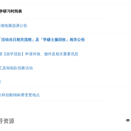
入学研习时间表
趣选项电脑选课公告
礼「活动当日相关流程」及「学硕士服回收」相关公告
1学期【就学贷款】申请对保、缴件及相关重要讯息
志工及啦啦队招募活动
松
市长杯划船锦标赛变更地点
导资源