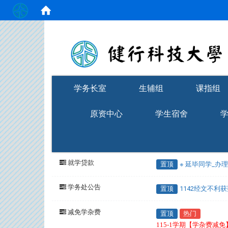
:::
学务长室
生辅组
课指组
原资中心
学生宿舍
就学贷款
置顶
※ 延毕同学_办
学务处公告
置顶
1142经文不利
减免学杂费
置顶
热门
115-1学期【学杂费减