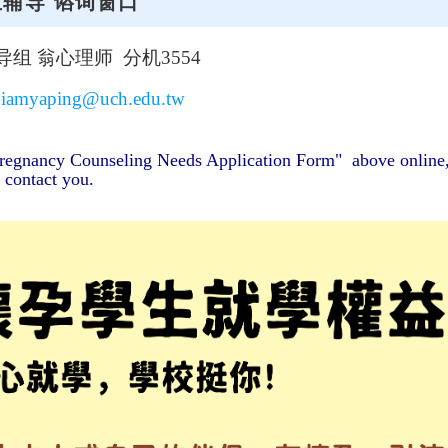
辅导 谘询窗口
组 翁心理师 分机3554
：
iamyaping@uch.edu.tw
"Pregnancy Counseling Needs Application Form" above online,
 contact you.