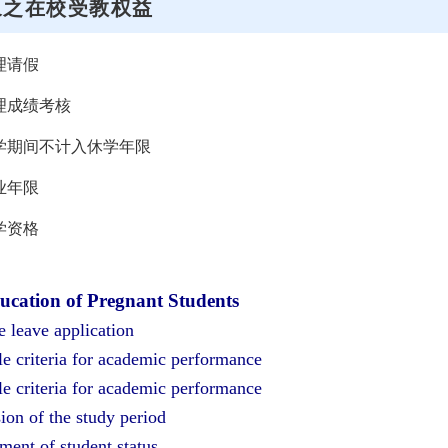
象之在校受教权益
理请假
理成绩考核
学期间不计入休学年限
业年限
学资格
ucation of Pregnant Students
e leave application
e criteria for academic performance
e criteria for academic performance
on of the study period
ent of student status