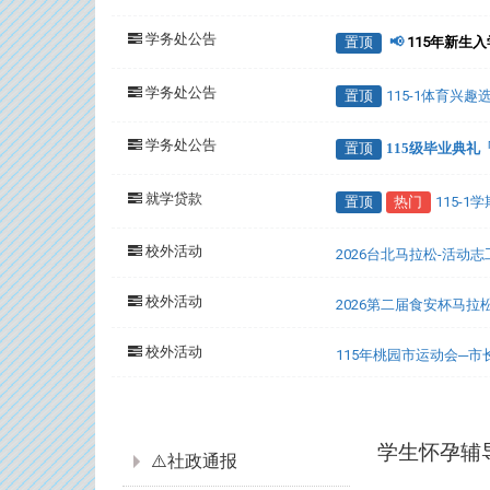
学务处公告
置顶
📢
115年新生
学务处公告
置顶
115-1体育兴
学务处公告
置顶
115级毕业典
就学贷款
置顶
热门
115-
校外活动
2026台北马拉松-活动
校外活动
2026第二届食安杯马拉
校外活动
115年桃园市运动会─
:::
学生怀孕辅
⚠️社政通报