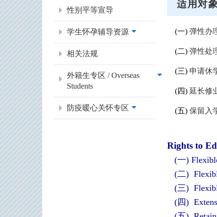
适用对
性别平等宣导
(一)
弹性办
学生怀孕辅导资源
(二)
弹性处
相关法规
(三)
申请休
外籍生专区 / Overseas
Students
(四)
延长修
防疫暖心关怀专区
(五)
保留入
Rights to Ed
(一) Flexibl
(二) Flexibl
(三) Flexibl
(四) Extensi
(五) Retainm