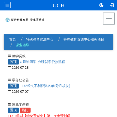
UCH
Togg
navi
:::
首页
特殊教育资源中心
特殊教育资源中心服务项目
课业辅导
就学贷款
置顶
※ 延毕同学_办理就学贷款流程
2026-07-28
学务处公告
置顶
1142经文不利获奖名单(分月核发)
2026-07-07
减免学杂费
置顶
热门
115-1学期【学杂费减免】第二次申请时间