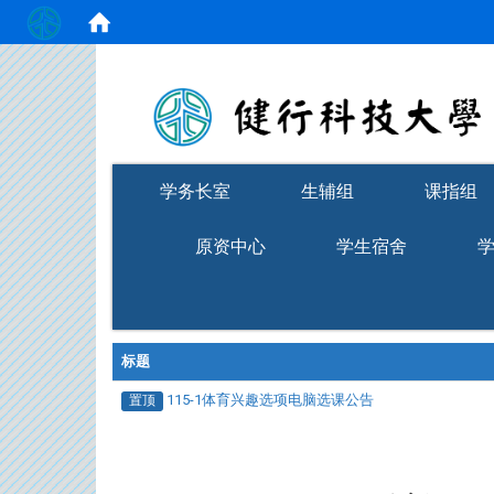
:::
学务长室
生辅组
课指组
原资中心
学生宿舍
标题
115-1体育兴趣选项电脑选课公告
置顶
:::