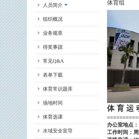
体育组
人员简介
组织概况
业务规章
得奖事蹟
常见Q&A
表单下载
体育常识题库
场地时间
体 育 运
体育选课
==========
办公室地点
：
水域安全宣导
工作时间：周一 至