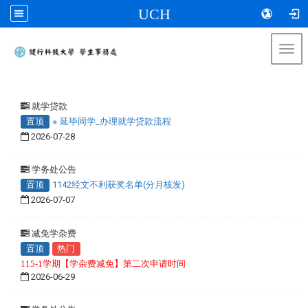
UCH
Togg
navi
:::
就学贷款
置顶
※ 延毕同学_办理就学贷款流程
2026-07-28
学务处公告
置顶
1142经文不利获奖名单(分月核发)
2026-07-07
减免学杂费
置顶
热门
115-1学期【学杂费减免】第二次申请时间
2026-06-29