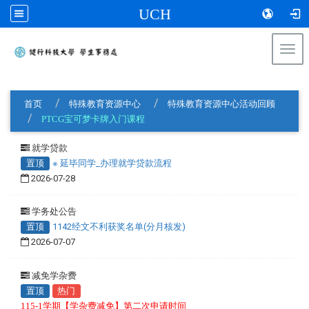
UCH
Togg
navi
:::
首页
特殊教育资源中心
特殊教育资源中心活动回顾
PTCG宝可梦卡牌入门课程
就学贷款
置顶
※ 延毕同学_办理就学贷款流程
2026-07-28
学务处公告
置顶
1142经文不利获奖名单(分月核发)
2026-07-07
减免学杂费
置顶
热门
115-1学期【学杂费减免】第二次申请时间