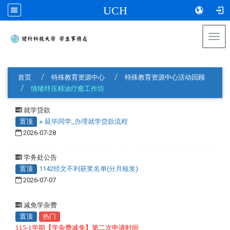
UCH
Togg
navi
:::
首页
特殊教育资源中心
特殊教育资源中心活动回顾
情绪纾压精油疗癒工作坊
就学贷款
置顶
※ 延毕同学_办理就学贷款流程
2026-07-28
学务处公告
置顶
1142经文不利获奖名单(分月核发)
2026-07-07
减免学杂费
置顶
热门
115-1学期【学杂费减免】第二次申请时间