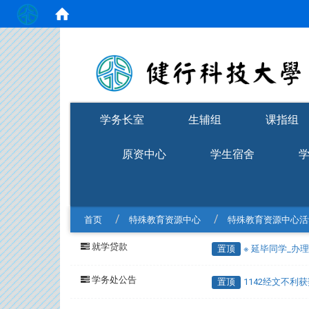
:::
学务长室
生辅组
课指组
原资中心
学生宿舍
首页
特殊教育资源中心
特殊教育资源中心活
就学贷款
置顶
※ 延毕同学_办
学务处公告
置顶
1142经文不利