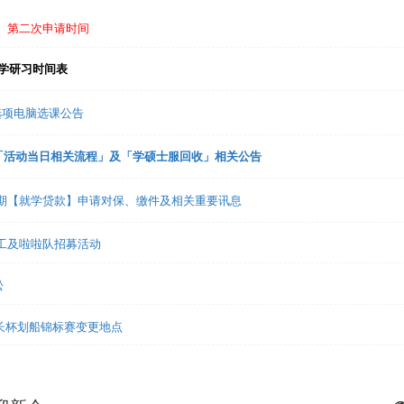
免】第二次申请时间
入学研习时间表
趣选项电脑选课公告
礼「活动当日相关流程」及「学硕士服回收」相关公告
1学期【就学贷款】申请对保、缴件及相关重要讯息
志工及啦啦队招募活动
松
市长杯划船锦标赛变更地点