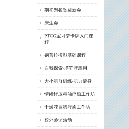
期初聚餐暨迎新会
庆生会
PTCG宝可梦卡牌入门课
程
钢普拉模型基础课程
自我探索-塔罗牌应用
大小肌群训练-肌力健身
情绪纾压精油疗癒工作坊
干燥花自我疗癒工作坊
校外参访活动