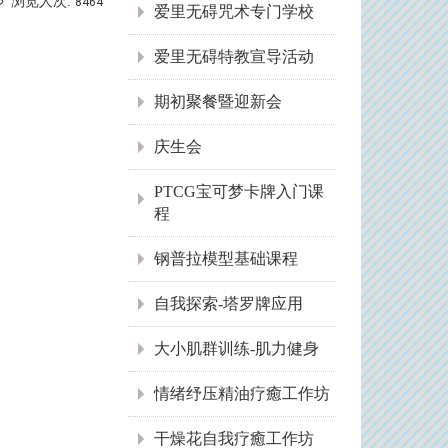
浏览人次:
8464
爱里无碍咒术专门学校
爱里无碍特教宣导活动
期初聚餐暨迎新会
庆生会
PTCG宝可梦卡牌入门课
程
钢普拉模型基础课程
自我探索-塔罗牌应用
大小肌群训练-肌力健身
情绪纾压精油疗癒工作坊
干燥花自我疗癒工作坊