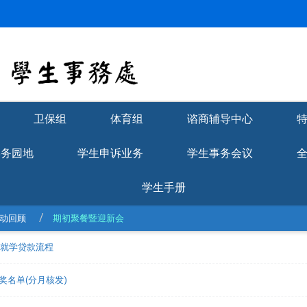
卫保组
体育组
谘商辅导中心
学务园地
学生申诉业务
学生事务会议
学生手册
动回顾
期初聚餐暨迎新会
理就学贷款流程
获奖名单(分月核发)