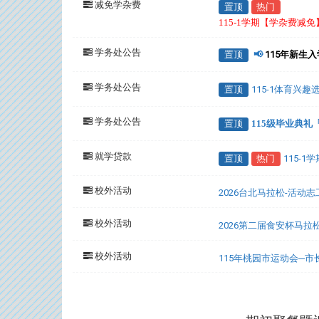
减免学杂费
置顶
热门
115-1学期【学杂费减
学务处公告
置顶
📢
115年新生
学务处公告
置顶
115-1体育兴
学务处公告
置顶
115级毕业典
就学贷款
置顶
热门
115-
校外活动
2026台北马拉松-活动
校外活动
2026第二届食安杯马拉
校外活动
115年桃园市运动会─
:::