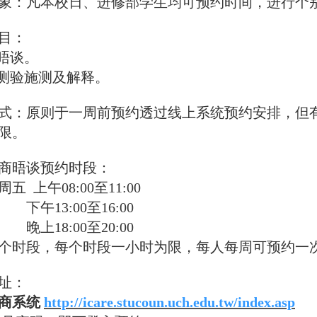
象：凡本校日、进修部学生均可预约时间，进行个
目：
商晤谈。
理测验施测及解释。
式：原则于一周前预约透过线上系统预约安排，但
限。
商晤谈预约时段：
五 上午08:00至11:00
3:00至16:00
8:00至20:00
个时段，每个时段一小时为限，每人每周可预约一
址：
商系统
http://icare.stucoun.uch.edu.tw/index.asp