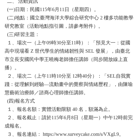
二、 活動資訊
(一)日期：民國115年6月11日（星期四）。
(二)地點：國立臺灣海洋大學綜合研究中心 2 樓多功能教學
研究教室（活動地點指引圖，請參考附件）。
(三)研習主題：
１、場次一（上午09時30分至11時）：「預見大一：從國
高中現場看 Z 世代學生的情緒韌性與 SEL 發展」，由臺北
市立長安國民中學王曉梅老師擔任講師（同步開放線上直
播）。
２、場次二（上午11時10分至 12時40分）：「SEL自我實
踐：從理解到經驗—流動畫中的覺察與情緒歷程」，由陳瑜
慧藝術治療師／諮商心理師擔任講師。
(四)報名方式
１、報名名額：實體活動限額 40 名，額滿為止。
２、報名截止：請於115年6月8日（星期一）中午12時前完
成報名。
３、報名連結： https://www.surveycake.com/s/VXgL9。