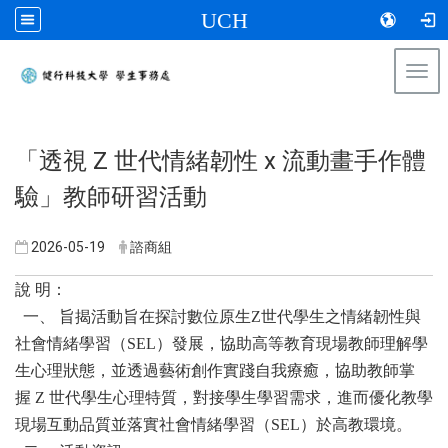
UCH
Togg
navi
:::
「透視 Z 世代情緒韌性 x 流動畫手作體
驗」教師研習活動
2026-05-19
諮商組
說 明：
一、 旨揭活動旨在探討數位原生Z世代學生之情緒韌性與
社會情緒學習（SEL）發展，協助高等教育現場教師理解學
生心理狀態，並透過藝術創作實踐自我療癒，協助教師掌
握 Z 世代學生心理特質，對接學生學習需求，進而優化教學
現場互動品質並落實社會情緒學習（SEL）於高教環境。