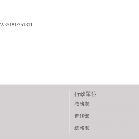
w/2/35181/351811​
行政單位
教務處
進修部
總務處