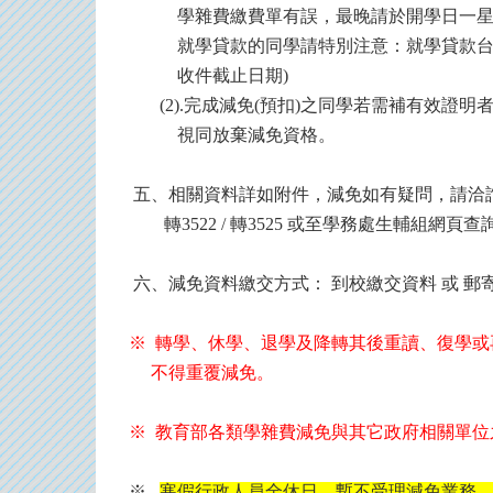
學雜費繳費單有誤，最晚請於開學日一星期
就學貸款的同學請特別注意：就學貸款台灣
收件截止日期)
(2).完成減免(預扣)之同學若需補有效證
視同放棄減免資格。
五、相關資料詳如附件，減免如有疑問，請洽詢學務
轉3522 / 轉3525 或至學務處生輔組網頁
六、減免資料繳交方式： 到校繳交資料 或 郵寄
※ 轉學、休學
、
退學及降轉其後重讀、復學或
不得重覆減免。
※ 教育部各類學雜費減免與其它政府相關單位
※
寒假行政人員全休日，暫不受理減免業務