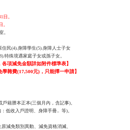
月31日。
8日。
室。
原住民(4).身障學生(5).身障人士子女
(8).特殊境遇家庭子女或孫子女。
各項
減免金額詳如附件標準表
】
，
免學雜費(
17,500元
)，只能擇一申請
】
。
或戶籍謄本正本(三個月內，含記事)。
：低收入戶證明、身障手冊.. 等)。
前發生原減免類別異動、減免資格消滅、