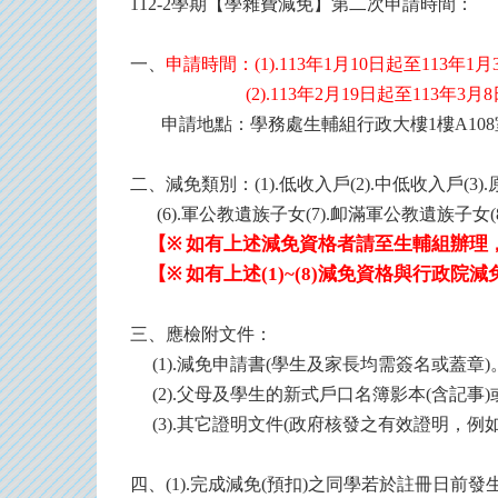
112-2學期【學雜費減免】第二次申請時間：
一、
申請時間：(1).113年1月10日起至113年1
(2).113年2月19日
起至113年3月
申請地點：學務處生輔組行政大樓1樓A108
二、減免類別：(1).低收入戶(2).中低收入戶(3).
(6).軍公教遺族子女(7).卹滿軍公教遺族子女
【
如有上述減免資格者請至生輔組辦
理
※
【
如有上述(1)~(8)減免資格與行政院減
※
三、應檢附文件：
(1).減免申請書(學生及家長均需簽名或蓋章)
(2).父母及學生的新式戶口名簿影本(含記事)
(3).其它證明文件(政府核發之有效證明，例如
四、(1).完成減免(預扣)之同學若於註冊日