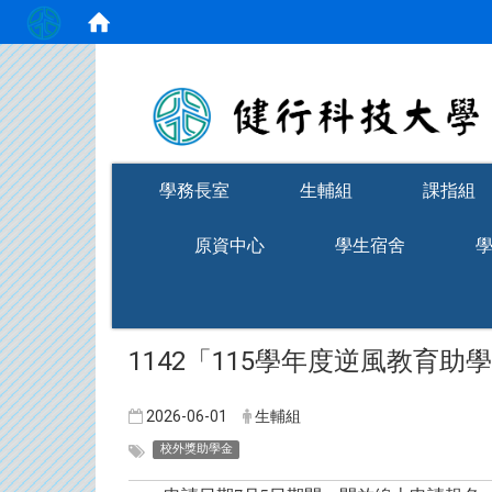
:::
學務長室
生輔組
課指組
原資中心
學生宿舍
1142「115學年度逆風教育助
2026-06-01
生輔組
校外獎助學金