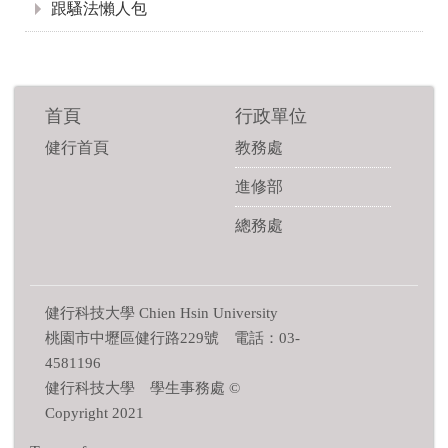
跟騷法懶人包
首頁
行政單位
健行首頁
教務處
進修部
總務處
健行科技大學 Chien Hsin University
桃園市中壢區健行路229號 電話：03-
4581196
健行科技大學 學生事務處 ©
Copyright 2021