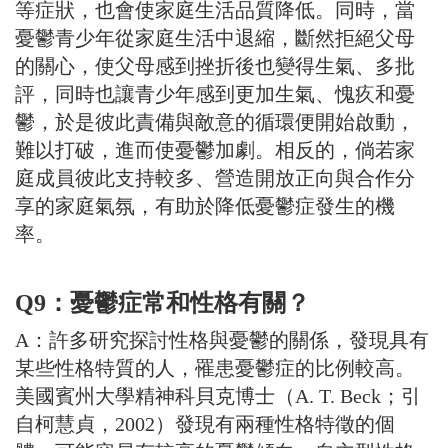
等症狀，也會使家庭生活品質降低。同時，當
憂鬱青少年從家庭生活中退縮，斷然拒絕父母
的關心，使父母感到挫折後也變得生氣、多批
評，同時也讓青少年感到更加生氣、愧疚和憂
鬱，於是彼此責備與敵意的循環便開始啟動，
難以打破，進而使憂鬱加劇。相反的，倘若家
庭成員彼此支持較多、營造開放正向與合作分
享的家庭氣氛，有助於降低憂鬱症發生的機
率。
Q9：憂鬱症常和性格有關？
A：許多研究探討性格與憂鬱的關係，發現具有
某些性格特質的人，罹患憂鬱症的比例較高。
美國賓州大學精神科貝克博士（A. T. Beck；引
自柯慧貞，2002）發現有兩種性格特徵的個