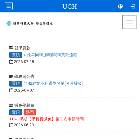
UCH
Togg
navi
:::
就學貸款
置頂
※ 延畢同學_辦理就學貸款流程
2026-07-28
學務處公告
置頂
1142經文不利獲獎名單(分月核發)
2026-07-07
減免學雜費
置頂
熱門
115-1學期【學雜費減免】第二次申請時間
2026-06-29