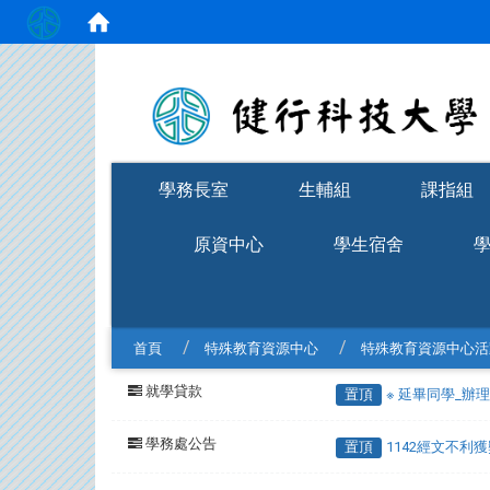
:::
學務長室
生輔組
課指組
原資中心
學生宿舍
首頁
特殊教育資源中心
特殊教育資源中心活
就學貸款
置頂
※ 延畢同學_辦
學務處公告
置頂
1142經文不利