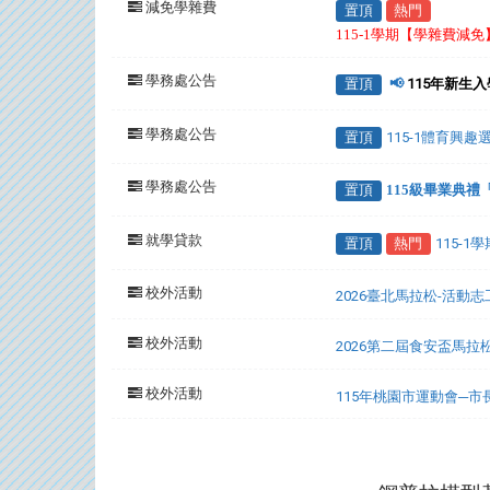
減免學雜費
置頂
熱門
115-1學期【學雜費減
學務處公告
置頂
📢
115年新生
學務處公告
置頂
115-1體育興
學務處公告
置頂
115級畢業典
就學貸款
置頂
熱門
115-
校外活動
2026臺北馬拉松-活動
校外活動
2026第二屆食安盃馬拉
校外活動
115年桃園市運動會─
:::