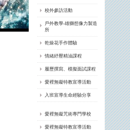
校外參訪活動
戶外教學-雄獅想像力製造
所
乾燥花手作體驗
情緒紓壓精油課程
履歷撰寫、模擬面試課程
愛裡無礙特教宣導活動
入班宣導生命經驗分享
:::
愛裡無礙咒術專門學校
愛裡無礙特教宣導活動