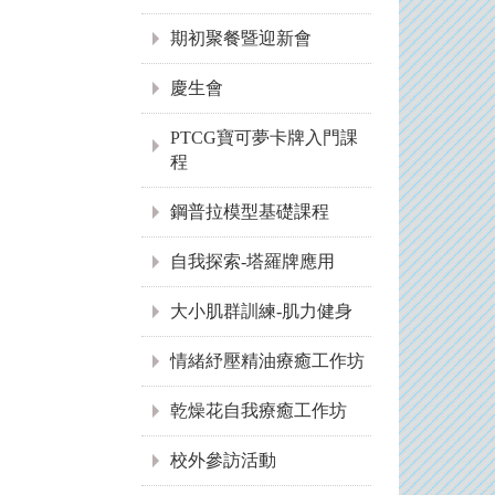
期初聚餐暨迎新會
慶生會
PTCG寶可夢卡牌入門課
程
鋼普拉模型基礎課程
自我探索-塔羅牌應用
大小肌群訓練-肌力健身
情緒紓壓精油療癒工作坊
乾燥花自我療癒工作坊
校外參訪活動