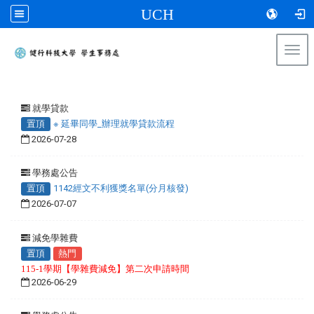
UCH
Togg
navi
:::
就學貸款
置頂
※ 延畢同學_辦理就學貸款流程
2026-07-28
學務處公告
置頂
1142經文不利獲獎名單(分月核發)
2026-07-07
減免學雜費
置頂
熱門
115-1學期【學雜費減免】第二次申請時間
2026-06-29