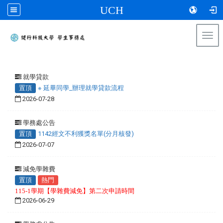
UCH
Togg
navi
:::
就學貸款
置頂
※ 延畢同學_辦理就學貸款流程
2026-07-28
學務處公告
置頂
1142經文不利獲獎名單(分月核發)
2026-07-07
減免學雜費
置頂
熱門
115-1學期【學雜費減免】第二次申請時間
2026-06-29