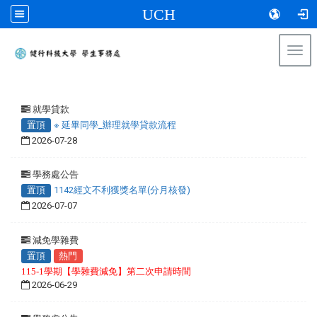
UCH
Togg
navi
:::
就學貸款
置頂
※ 延畢同學_辦理就學貸款流程
2026-07-28
學務處公告
置頂
1142經文不利獲獎名單(分月核發)
2026-07-07
減免學雜費
置頂
熱門
115-1學期【學雜費減免】第二次申請時間
2026-06-29