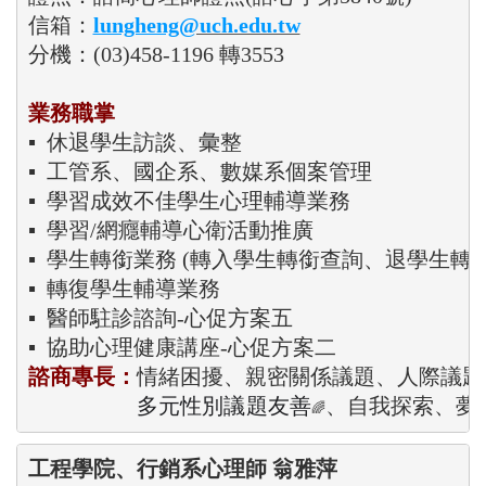
信箱：
lungheng
@uch.edu.tw
分機：(03)458-1196 轉3553
業務職掌
▪  休退學生訪談、彙整 

▪  工管系、國企系、數媒系個案管理

▪  學習成效不佳學生心理輔導業務 

▪  學習/網癮輔導心衛活動推廣

▪  學生轉銜業務 (轉入學生轉銜查詢、退學生轉銜
▪  轉復學生輔導業務

▪  醫師駐診諮詢-心促方案五

▪  協助心理健康講座-心促方案二
諮商專長：
情緒困擾、親密關係議題、人際議題
多元性別議題
友善
、自我探索、夢
🌈
工程學院、行銷系心理師 翁雅萍