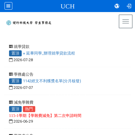
UCH
Togg
navi
:::
就學貸款
置頂
※ 延畢同學_辦理就學貸款流程
2026-07-28
學務處公告
置頂
1142經文不利獲獎名單(分月核發)
2026-07-07
減免學雜費
置頂
熱門
115-1學期【學雜費減免】第二次申請時間
2026-06-29