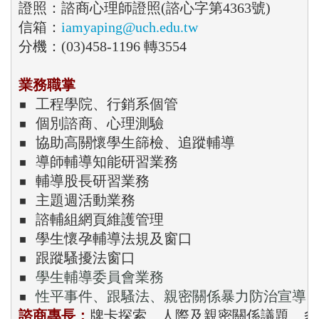
證照：諮商心理師證照(諮心字第4363號)

信箱：
iamyaping
@uch.edu.tw
分機：(03)458-1196 轉3554

業務職掌
▪ 
工程學院、行銷系個管
▪ 
▪ 
協助高關懷學生篩檢、追蹤輔導
▪ 
導師輔導知能研習業務
▪ 
▪ 
主題週活動業務
▪ 
▪ 
學生懷孕輔導法規及窗口
▪ 
▪ 
▪ 
諮商專長：
牌卡探索、人際及親密關係議題、
多