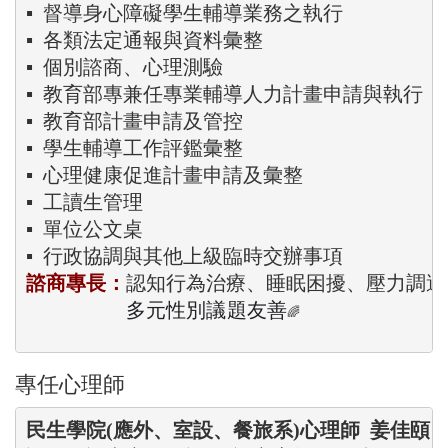
▪  督導身心障礙學生輔導業務之執行

▪  各類法定通報與資料彙整

▪  個別諮商、心理測驗

▪  教育部專兼任專業輔導人力計畫申請與執行

▪  教育部計畫申請及管控

▪  學生輔導工作評鑑彙整

▪  心理健康促進計畫申請及彙整

▪  工讀生管理

▪  單位公文桌

▪  行政協調與其他上級臨時交辦事項
諮商專長：
認知行為治療、睡眠困擾、壓力調適、
多元性別議題友善
🌈
專任心理師
民生學院(應外
、室設、餐旅系)
心理師  姜佳頤 