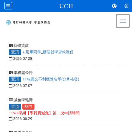
UCH
Togg
navi
:::
就學貸款
置頂
※ 延畢同學_辦理就學貸款流程
2026-07-28
學務處公告
置頂
1142經文不利獲獎名單(分月核發)
2026-07-07
減免學雜費
置頂
熱門
115-1學期【學雜費減免】第二次申請時間
2026-06-29