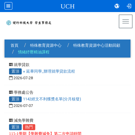
UCH
Togg
navi
:::
首頁
特殊教育資源中心
特殊教育資源中心活動回顧
情緒紓壓精油課程
就學貸款
置頂
※ 延畢同學_辦理就學貸款流程
2026-07-28
學務處公告
置頂
1142經文不利獲獎名單(分月核發)
2026-07-07
減免學雜費
置頂
熱門
115-1學期【學雜費減免】第二次申請時間