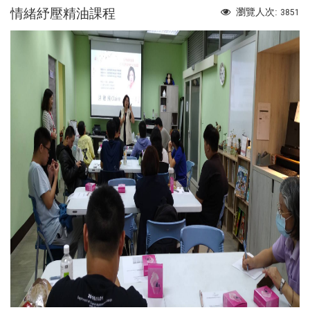
情緒紓壓精油課程
瀏覽人次:
3851