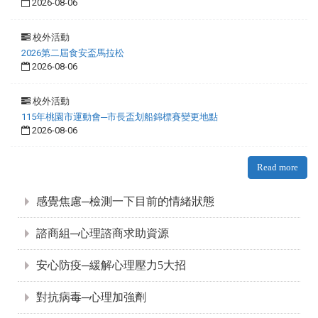
2026-08-06
校外活動
2026第二屆食安盃馬拉松
2026-08-06
校外活動
115年桃園市運動會─市長盃划船錦標賽變更地點
2026-08-06
Read more
:::
感覺焦慮─檢測一下目前的情緒狀態
諮商組─心理諮商求助資源
安心防疫─緩解心理壓力5大招
對抗病毒─心理加強劑