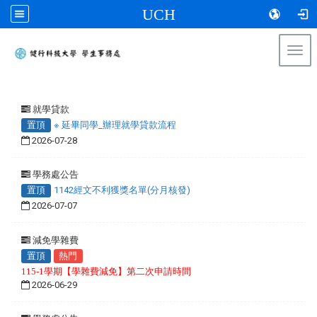
UCH
Togg
navi
:::
就學貸款
置頂
※ 延畢同學_辦理就學貸款流程
2026-07-28
學務處公告
置頂
1142經文不利獲獎名單(分月核發)
2026-07-07
減免學雜費
置頂
熱門
115-1學期【學雜費減免】第二次申請時間
2026-06-29