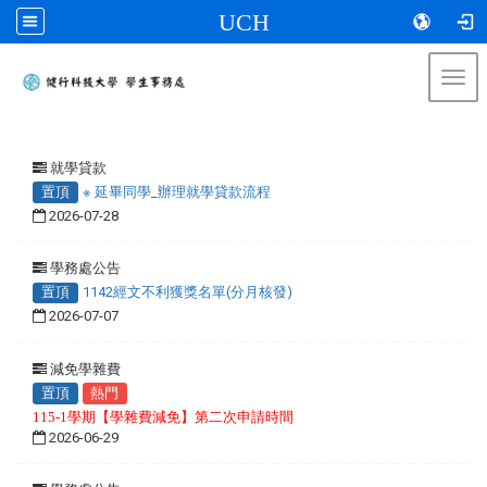
UCH
Togg
navi
:::
就學貸款
置頂
※ 延畢同學_辦理就學貸款流程
2026-07-28
學務處公告
置頂
1142經文不利獲獎名單(分月核發)
2026-07-07
減免學雜費
置頂
熱門
115-1學期【學雜費減免】第二次申請時間
2026-06-29