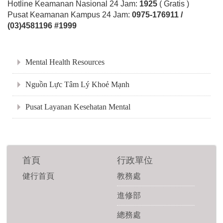
Hotline Keamanan Nasional 24 Jam:
1925
( Gratis )
Pusat Keamanan Kampus 24 Jam:
0975-176911 /
(03)4581196 #1999
:::
Mental Health Resources
Nguồn Lực Tâm Lý Khoẻ Mạnh
Pusat Layanan Kesehatan Mental
首頁
行政單位
健行首頁
教務處
進修部
總務處