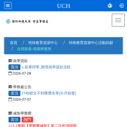
UCH
Togg
navi
:::
首頁
特殊教育資源中心
特殊教育資源中心活動回顧
自我探索-塔羅牌應用
就學貸款
置頂
※ 延畢同學_辦理就學貸款流程
2026-07-28
學務處公告
置頂
1142經文不利獲獎名單(分月核發)
2026-07-07
減免學雜費
置頂
熱門
115-1學期【學雜費減免】第二次申請時間