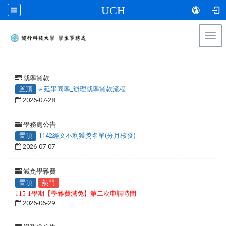
UCH
Togg
navi
:::
就學貸款
置頂
※ 延畢同學_辦理就學貸款流程
2026-07-28
學務處公告
置頂
1142經文不利獲獎名單(分月核發)
2026-07-07
減免學雜費
置頂
熱門
115-1學期【學雜費減免】第二次申請時間
2026-06-29